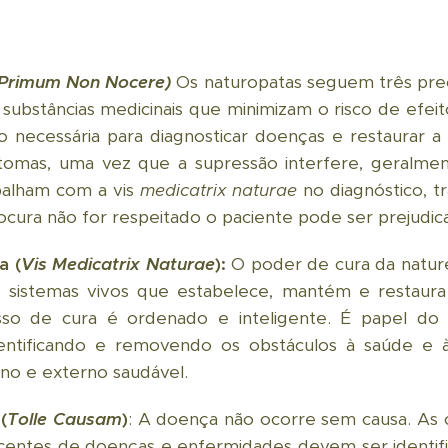
Primum Non Nocere)
Os naturopatas seguem três prece
 substâncias medicinais que minimizam o risco de efei
o necessária para diagnosticar doenças e restaurar 
ntomas, uma vez que a supressão interfere, geralme
balham com a vis
medicatrix naturae
no diagnóstico, 
ocura não for respeitado o paciente pode ser prejudic
a (
Vis Medicatrix Naturae
):
O poder de cura da natur
 sistemas vivos que estabelece, mantém e restaura
o de cura é ordenado e inteligente. É papel do nat
entificando e removendo os obstáculos à saúde e 
no e externo saudável.
(
Tolle Causam
)
: A doença não ocorre sem causa. As
jacentes de doenças e enfermidades devem ser identif