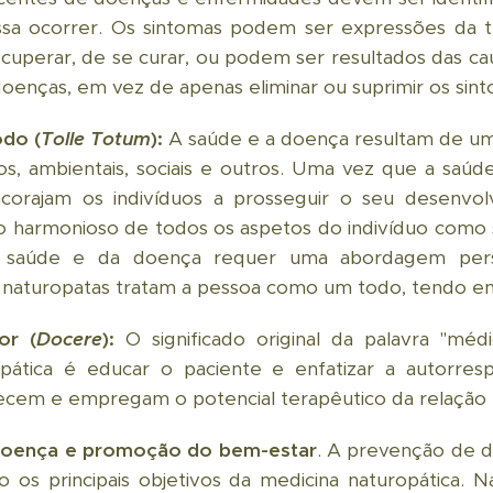
sa ocorrer. Os sintomas podem ser expressões da t
cuperar, de se curar, ou podem ser resultados das c
doenças, em vez de apenas eliminar ou suprimir os sint
do (
Tolle Totum
):
A saúde e a doença resultam de um 
os, ambientais, sociais e outros. Uma vez que a saúd
encorajam os indivíduos a prosseguir o seu desenvolv
 harmonioso de todos os aspetos do indivíduo como s
 da saúde e da doença requer uma abordagem pers
s naturopatas tratam a pessoa como um todo, tendo em
or (
Docere
):
O significado original da palavra "médi
pática é educar o paciente e enfatizar a autorres
em e empregam o potencial terapêutico da relação p
doença e promoção do bem-estar
. A prevenção de 
os principais objetivos da medicina naturopática. Na