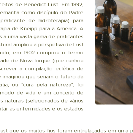
eitos de Benedict Lust. Em 1892,
Alemanha como discípulo do Padre
praticante de hidroterapia) para
erapia de Kneipp para a América. A
s a uma vasta gama de praticantes
atural ampliou a perspetiva de Lust
tudo, em 1902 comprou o termo
idade de Nova Iorque (que cunhou
crever a compilação eclética de
e imaginou que seriam o futuro da
tia, ou "cura pela natureza", foi
 modo de vida e um conceito de
os naturais (selecionados de vários
tratar as enfermidades e os estados
t que os muitos fios foram entrelaçados em uma prát