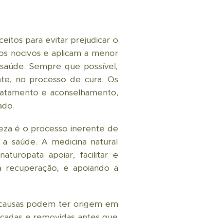
itos para evitar prejudicar o
tos nocivos e aplicam a menor
a saúde. Sempre que possível,
nte, no processo de cura. Os
tratamento e aconselhamento,
ado.
eza é o processo inerente de
 a saúde. A medicina natural
uropata apoiar, facilitar e
à recuperação, e apoiando a
 causas podem ter origem em
icadas e removidas antes que