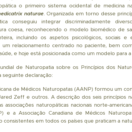
pática o primeiro sistema ocidental de medicina na
medicatrix naturae
. Organizada em torno desse princ
tica conseguiu integrar discriminadamente diver
tura coesa, reconhecendo o modelo biomédico de 
ira, incluindo os aspetos psicológicos, sociais e e
 um relacionamento centrado no paciente, bem com
e saúde, e hoje está posicionada como um modelo para a 
undial de Naturopatia sobre os Princípios dos Natu
a seguinte declaração:
ricana de Médicos Naturopatas (AANP) formou um co
ared Zeff e outros. A descrição dos seis princípios 
as associações naturopáticas nacionais norte-americ
) e a Associação Canadiana de Médicos Naturopata
o consistentes em todos os países que praticam a natu