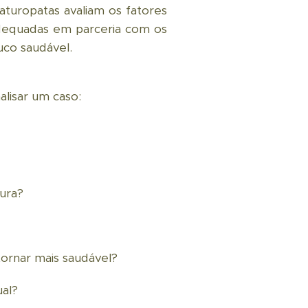
turopatas avaliam os fatores
 adequadas em parceria com os
co saudável.
alisar um caso:
cura?
ornar mais saudável?
ual?